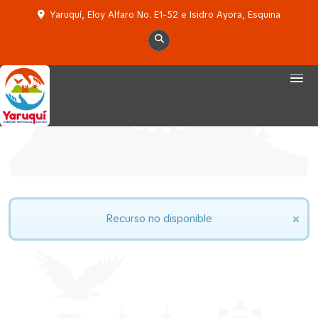
Yaruquí, Eloy Alfaro No. E1-52 e Isidro Ayora, Esquina
Recurso no disponible