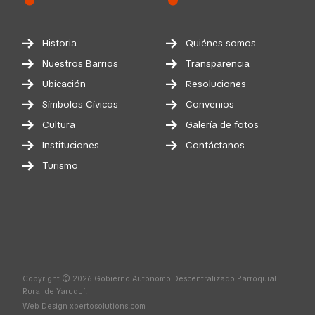
Historia
Quiénes somos
Nuestros Barrios
Transparencia
Ubicación
Resoluciones
Símbolos Cívicos
Convenios
Cultura
Galería de fotos
Instituciones
Contáctanos
Turismo
Copyright © 2026 Gobierno Autónomo Descentralizado Parroquial
Rural de Yaruquí.
Web Design
xpertosolutions.com