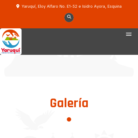
Yaruquí, Eloy Alfaro No. E1-52 e Isidro Ayora, Esquina
Galería