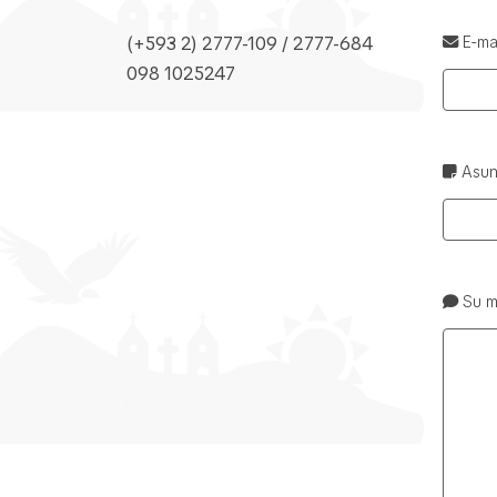
(+593 2) 2777-109 / 2777-684
E-ma
098 1025247
Asu
Su m