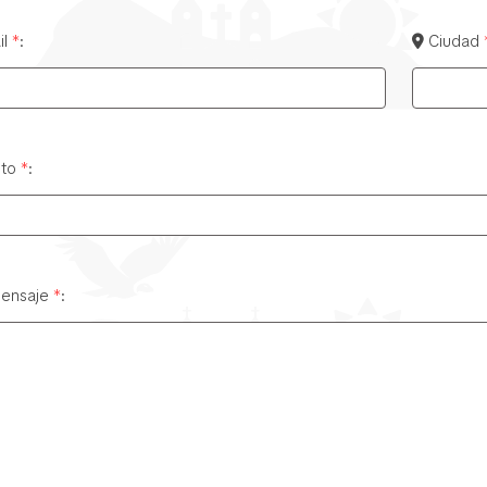
il
*
:
Ciudad
nto
*
:
ensaje
*
: