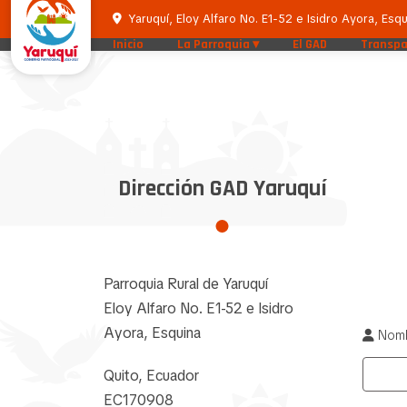
Yaruquí, Eloy Alfaro No. E1-52 e Isidro Ayora, Esqu
Inicio
La Parroquia
El GAD
Transpa
Dirección GAD Yaruquí
Parroquia Rural de Yaruquí
Eloy Alfaro No. E1-52 e Isidro
Ayora, Esquina
Nomb
Quito, Ecuador
EC170908