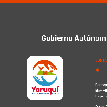
Gobierno Autónomo 
CONTA
Parroqu
Eloy Al
Esquin
Quito, 