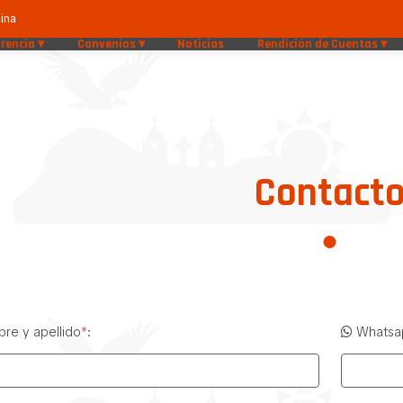
ina
rencia
Convenios
Noticias
Rendición de Cuentas
Contact
re y apellido
*
:
Whatsa