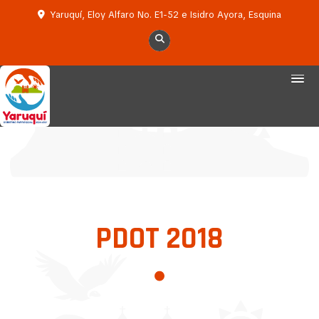
Yaruquí, Eloy Alfaro No. E1-52 e Isidro Ayora, Esquina
PDOT 2018