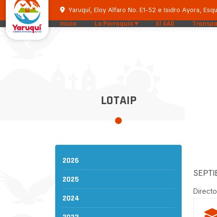
Yaruquí, Eloy Alfaro No. E1-52 e Isidro Ayora, Esqu
Inicio
La Parroquia
El GAD
Transpa
LOTAIP
2026
SEPT
2025
Directo
2024