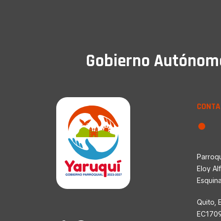
Gobierno Autónomo 
CONTA
Parroqu
Eloy Al
Esquin
Quito, 
EC170