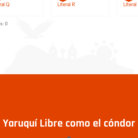
ral Q
Literal R
Literal
s: 0
Yaruquí Libre como el cóndor