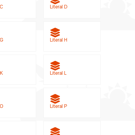
 C
Literal D
 G
Literal H
 K
Literal L
 O
Literal P