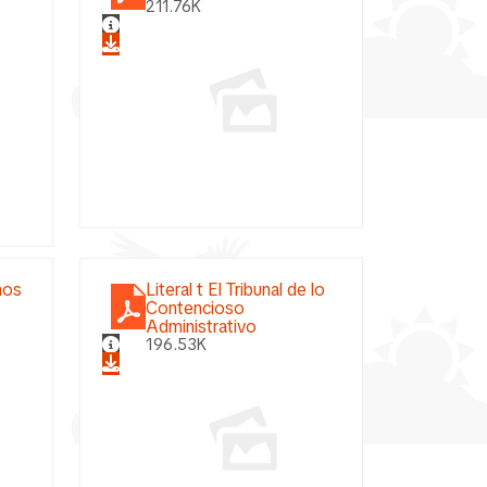
211.76K
mos
Literal t El Tribunal de lo
Contencioso
Administrativo
196.53K