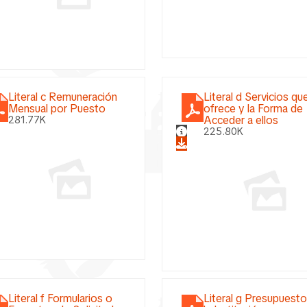
Literal c Remuneración
Literal d Servicios qu
Mensual por Puesto
ofrece y la Forma de
Acceder a ellos
281.77K
225.80K
Literal f Formularios o
Literal g Presupuest