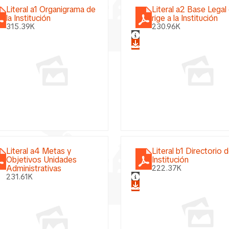
Literal a1 Organigrama de
Literal a2 Base Legal
la Institución
rige a la Institución
315.39K
230.96K
Literal a4 Metas y
Literal b1 Directorio d
Objetivos Unidades
Institución
Administrativas
222.37K
231.61K