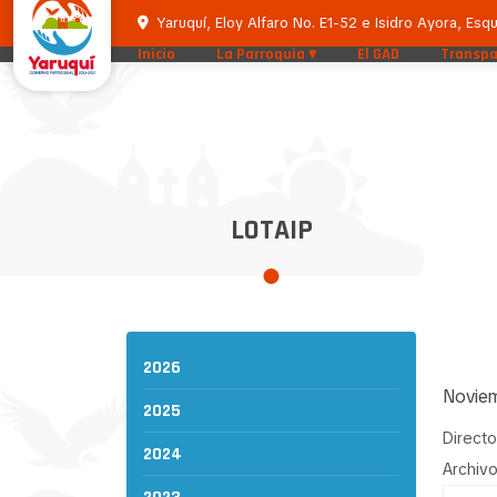
Yaruquí, Eloy Alfaro No. E1-52 e Isidro Ayora, Esqu
Inicio
La Parroquia
El GAD
Transpa
LOTAIP
2026
Novie
2025
Directo
2024
Archivo