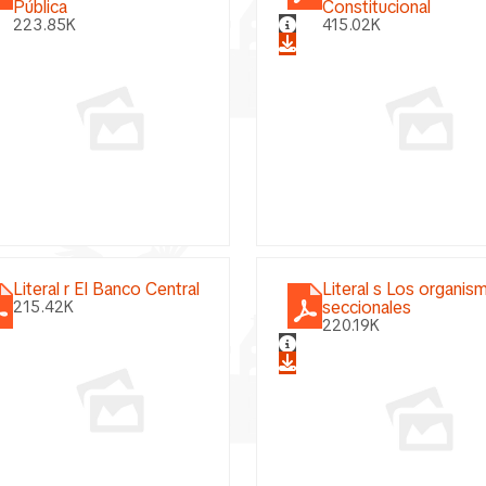
Pública
Constitucional
223.85K
415.02K
Literal r El Banco Central
Literal s Los organis
seccionales
215.42K
220.19K