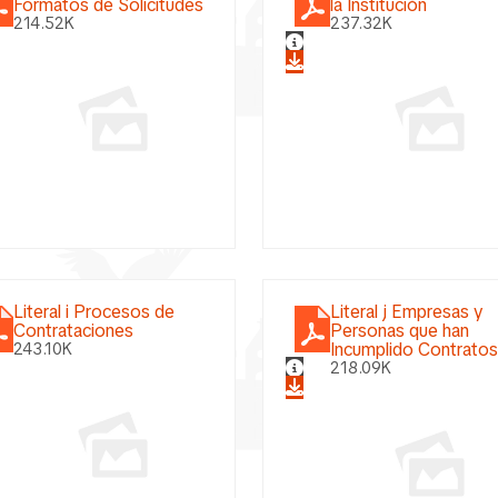
Formatos de Solicitudes
la Institución
214.52K
237.32K
Literal i Procesos de
Literal j Empresas y
Contrataciones
Personas que han
Incumplido Contrato
243.10K
218.09K