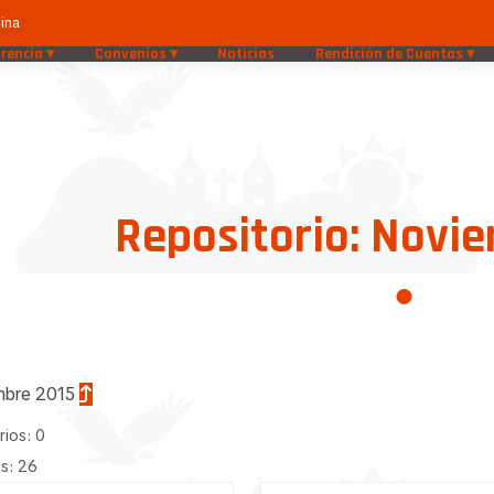
ina
rencia
Convenios
Noticias
Rendición de Cuentas
Repositorio: Novi
mbre 2015
rios: 0
s: 26