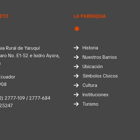
CTO
LA PARROQUIA
Historia
ia Rural de Yaruquí
faro No. E1-52 e Isidro Ayora,
Nuestros Barrios
a
Ubicación
Símbolos Cívicos
Ecuador
908
Cultura
Instituciones
2) 2777-109 / 2777-684
Turismo
025247