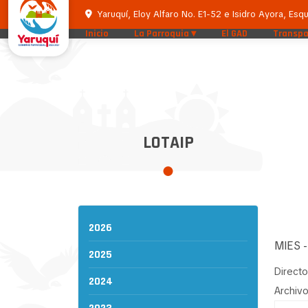
Yaruquí, Eloy Alfaro No. E1-52 e Isidro Ayora, Esqu
Inicio
La Parroquia
El GAD
Transpa
LOTAIP
2026
MIES -
2025
Directo
2024
Archivo