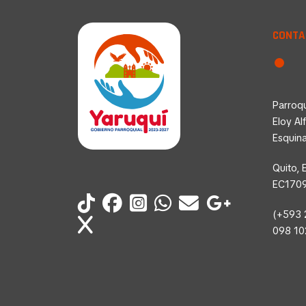
CONTA
Parroqu
Eloy Al
Esquin
Quito, 
EC170
(+593 
098 1