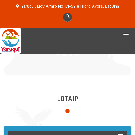
Yaruquí, Eloy Alfaro No. E1-52 e Isidro Ayora, Esquina
LOTAIP