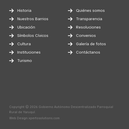
Historia
Quiénes somos
Nuestros Barrios
Transparencia
Ubicación
Resoluciones
Símbolos Cívicos
Convenios
Cultura
Galería de fotos
Instituciones
Contáctanos
Turismo
Copyright © 2026 Gobierno Autónomo Descentralizado Parroquial
Rural de Yaruquí.
Web Design
xpertosolutions.com