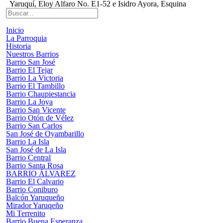
Yaruquí, Eloy Alfaro No. E1-52 e Isidro Ayora, Esquina
Inicio
La Parroquia
Historia
Nuestros Barrios
Barrio San José
Barrio El Tejar
Barrio La Victoria
Barrio El Tambillo
Barrio Chaupiestancia
Barrio La Joya
Barrio San Vicente
Barrio Otón de Vélez
Barrio San Carlos
San José de Oyambarillo
Barrio La Isla
San José de La Isla
Barrio Central
Barrio Santa Rosa
BARRIO ÁLVAREZ
Barrio El Calvario
Barrio Coniburo
Balcón Yaruqueño
Mirador Yaruqeño
Mi Terrenito
Barrio Buena Esperanza