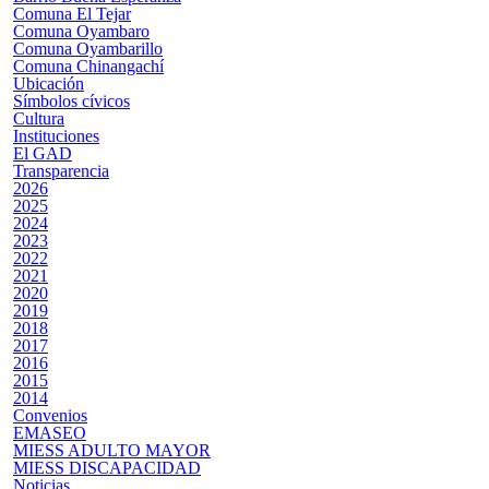
Comuna El Tejar
Comuna Oyambaro
Comuna Oyambarillo
Comuna Chinangachí
Ubicación
Símbolos cívicos
Cultura
Instituciones
El GAD
Transparencia
2026
2025
2024
2023
2022
2021
2020
2019
2018
2017
2016
2015
2014
Convenios
EMASEO
MIESS ADULTO MAYOR
MIESS DISCAPACIDAD
Noticias