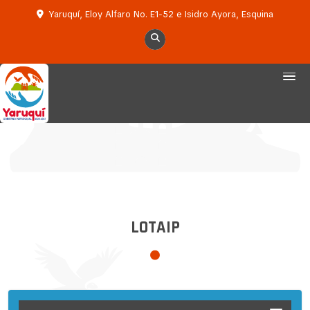
Yaruquí, Eloy Alfaro No. E1-52 e Isidro Ayora, Esquina
LOTAIP