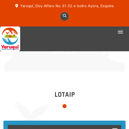
Yaruquí, Eloy Alfaro No. E1-52 e Isidro Ayora, Esquina
LOTAIP