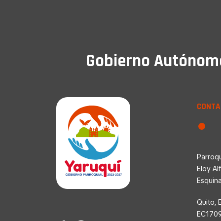
Gobierno Autónomo 
CONTA
Parroqu
Eloy Al
Esquin
Quito, 
EC170