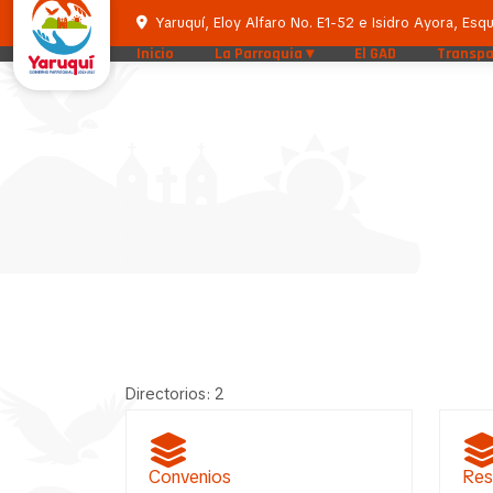
Yaruquí, Eloy Alfaro No. E1-52 e Isidro Ayora, Esqu
Inicio
La Parroquia
El GAD
Transpa
Directorios: 2
Convenios
Res