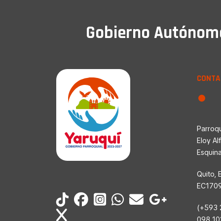
Gobierno Autónomo 
CONTA
Parroqu
Eloy Al
Esquin
Quito, 
EC170
(+593 
098 1