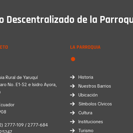
Descentralizado de la Parroqu
CTO
LA PARROQUIA
Historia
ia Rural de Yaruquí
faro No. E1-52 e Isidro Ayora,
Nuestros Barrios
a
Ubicación
Símbolos Cívicos
Ecuador
908
Cultura
Instituciones
2) 2777-109 / 2777-684
Turismo
025247