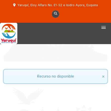
Yaruquí, Eloy Alfaro No. E1-52 e Isidro Ayora, Esquina
Recurso no disponible