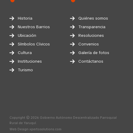
Historia
Quiénes somos
Nuestros Barrios
Transparencia
Ubicación
Resoluciones
Símbolos Cívicos
Convenios
Cultura
Galería de fotos
Instituciones
Contáctanos
Turismo
Copyright © 2026 Gobierno Autónomo Descentralizado Parroquial
Rural de Yaruquí.
Web Design
xpertosolutions.com