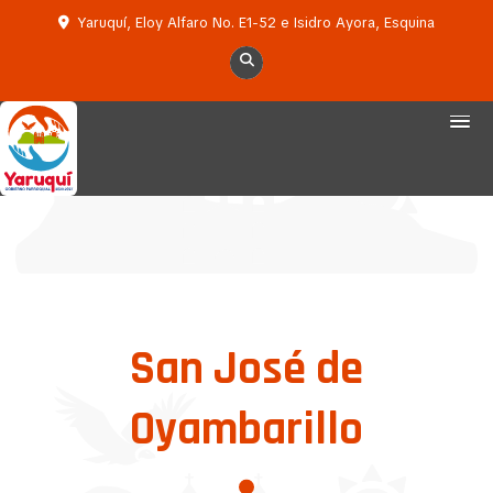
Yaruquí, Eloy Alfaro No. E1-52 e Isidro Ayora, Esquina
San José de
Oyambarillo