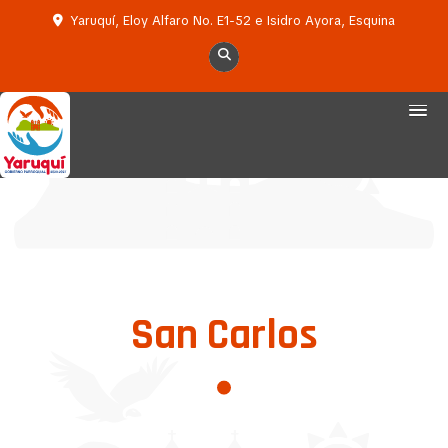
Yaruquí, Eloy Alfaro No. E1-52 e Isidro Ayora, Esquina
San Carlos