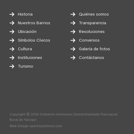
Historia
Quiénes somos
Nuestros Barrios
Transparencia
Ubicación
Resoluciones
Símbolos Cívicos
Convenios
Cultura
Galería de fotos
Instituciones
Contáctanos
Turismo
Copyright © 2026 Gobierno Autónomo Descentralizado Parroquial
Rural de Yaruquí.
Web Design
xpertosolutions.com