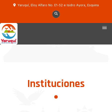
Yaruquí, Eloy Alfaro No. E1-52 e Isidro Ayora, Esquina
Instituciones