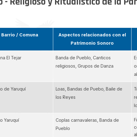
 - Religioso y Ritualístico de la P
Barrio / Comuna
Aspectos relacionados con el
Patrimonio Sonoro
a El Tejar
Banda de Pueblo, Canticos
E
religiosos, Grupos de Danza
o
a
o de Yaruquí
Loas, Bandas de Puebo, Baile de
T
los Reyes
r
l
F
o Yaruquí
Coplas carnavaleras, Banda de
c
Pueblo
a