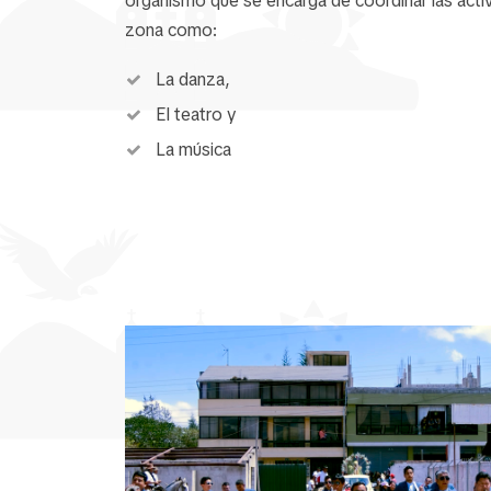
organismo que se encarga de coordinar las activ
zona como:
La danza,
El teatro y
La música