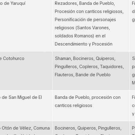
o de Yaruquí
Rezadores, Banda de Pueblo,
F
Procesión con canticos religiosos,
d
Personificación de personajes
g
religiosos (Santos Varones,
soldados Romanos) en el
Descendimiento y Procesión
e Cotohurco
Shaman, Bocineros, Quiperos,
S
Pingulleros, Copleros, Taquidores,
p
Flauteros, Bande de Pueblo
g
M
o de San Miguel de El
Banda de Pueblo, procesión con
F
canticos religiosos
c
y
o Otón de Vélez, Comuna
Bocineros, Quiperos, Pingulleros,
P