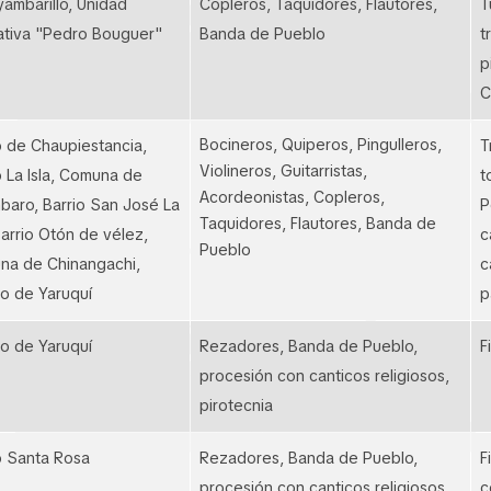
ambarillo, Unidad
Copleros, Taquidores, Flautores,
T
tiva "Pedro Bouguer"
Banda de Pueblo
t
p
C
Bocineros, Quiperos, Pingulleros,
o de Chaupiestancia,
T
Violineros, Guitarristas,
o La Isla, Comuna de
t
Acordeonistas, Copleros,
aro, Barrio San José La
P
Taquidores, Flautores, Banda de
 Barrio Otón de vélez,
c
Pueblo
na de Chinangachi,
c
o de Yaruquí
p
o de Yaruquí
Rezadores, Banda de Pueblo,
F
procesión con canticos religiosos,
pirotecnia
o Santa Rosa
Rezadores, Banda de Pueblo,
F
procesión con canticos religiosos
c