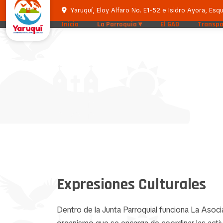
Yaruquí, Eloy Alfaro No. E1-52 e Isidro Ayora, Esqu
Inicio
La Parroquia
El GAD
Transpa
Expresiones Culturales
Dentro de la Junta Parroquial funciona La Asoci