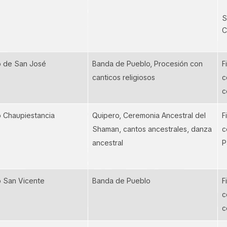
S
C
o de San José
Banda de Pueblo, Procesión con
F
canticos religiosos
c
c
o Chaupiestancia
Quipero, Ceremonia Ancestral del
F
Shaman, cantos ancestrales, danza
c
ancestral
P
o San Vicente
Banda de Pueblo
F
c
c