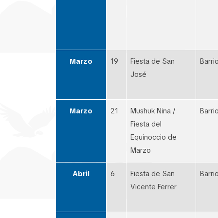
Marzo
19
Fiesta de San
Barri
José
Marzo
21
Mushuk Nina /
Barri
Fiesta del
Equinoccio de
Marzo
Abril
6
Fiesta de San
Barri
Vicente Ferrer