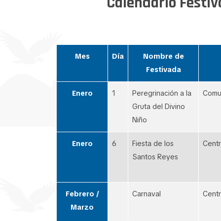
Calendario Festivo
Mes
Día
Nombre de
Festivada
Enero
1
Peregrinación a la
Comun
Gruta del Divino
Niño
Enero
6
Fiesta de los
Centr
Santos Reyes
Febrero /
Carnaval
Centr
Marzo