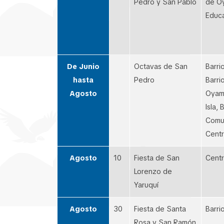
Pedro y San Pablo
de Oy
Educa
De Junio
Octavas de San
Barri
hasta
Pedro
Barri
Agosto
Oyamb
Isla,
Comu
Centr
Agosto
10
Fiesta de San
Centr
Lorenzo de
Yaruquí
Agosto
30
Fiesta de Santa
Barri
Rosa y San Ramón