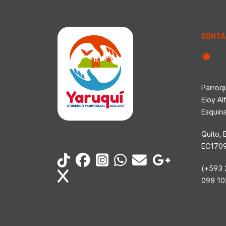
CONTA
Parroqu
Eloy Al
Esquin
Quito, 
EC170
(+593 
098 1