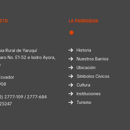
CTO
LA PARROQUIA
Historia
ia Rural de Yaruquí
faro No. E1-52 e Isidro Ayora,
Nuestros Barrios
a
Ubicación
Símbolos Cívicos
Ecuador
908
Cultura
Instituciones
2) 2777-109 / 2777-684
Turismo
025247