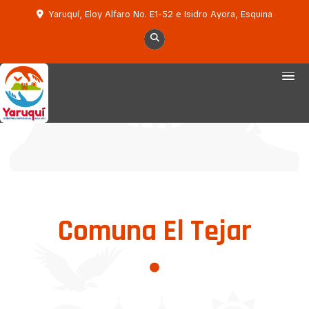
Yaruquí, Eloy Alfaro No. E1-52 e Isidro Ayora, Esquina
Comuna El Tejar