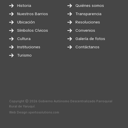
Historia
Quiénes somos
Nuestros Barrios
Transparencia
Ubicación
Resoluciones
Símbolos Cívicos
Convenios
Cultura
Galería de fotos
Instituciones
Contáctanos
Turismo
Copyright © 2026 Gobierno Autónomo Descentralizado Parroquial
Rural de Yaruquí.
Web Design
xpertosolutions.com