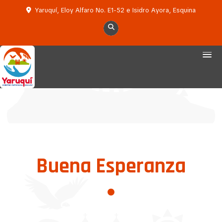
Yaruquí, Eloy Alfaro No. E1-52 e Isidro Ayora, Esquina
Buena Esperanza