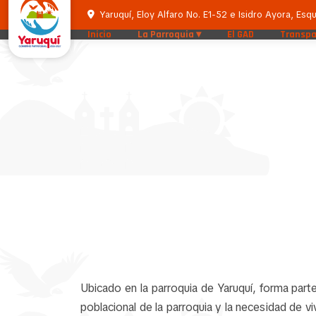
Yaruquí, Eloy Alfaro No. E1-52 e Isidro Ayora, Esqu
Inicio
La Parroquia
El GAD
Transpa
Ubicado en la parroquia de Yaruquí, forma part
poblacional de la parroquia y la necesidad de 