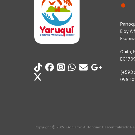
Parroqu
Eloy Al
Esquin
Quito, 
EC170
(+593 
098 1
Copyright © 2026 Gobierno Autónomo Descentralizado Parr