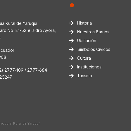
Historia
ia Rural de Yaruquí
faro No. E1-52 e Isidro Ayora,
Nuestros Barrios
a
Ubicación
Símbolos Cívicos
Ecuador
908
Cultura
Instituciones
2) 2777-109 / 2777-684
Turismo
025247
oquial Rural de Yaruquí.