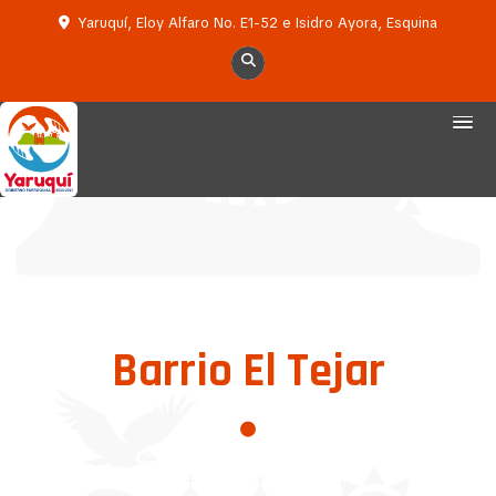
Yaruquí, Eloy Alfaro No. E1-52 e Isidro Ayora, Esquina
Barrio El Tejar