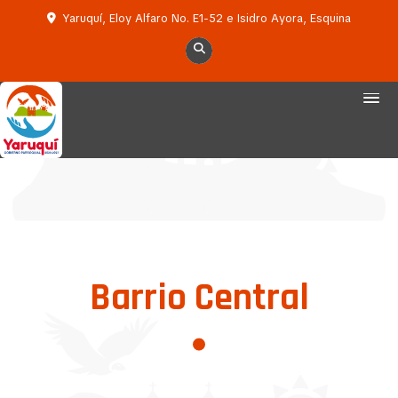
Yaruquí, Eloy Alfaro No. E1-52 e Isidro Ayora, Esquina
Barrio Central